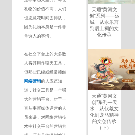
礼物的价值不高，人们
天通“黄河文
创”系列——运
也愿意花时间去排队，
城：从永乐宫
因为礼物本身是一件非
到后土祠的文
化传承
常诱人的事情。
在社交平台上的大多数
人将其用作聊天工具，
但那些已经或经常接触
网络营销
的人应该知
道，社交工具是一个强
天通“黄河文
大的营销平台。对于一
创”系列—天
直从事新媒体运营的人
水：从伏羲文
化到龙马精神
员来讲，对网络营销技
的文创传承
术中社交平台的营销方
（下）